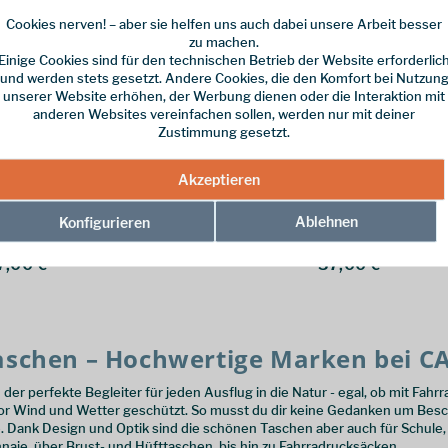
Cookies nerven! – aber sie helfen uns auch dabei unsere Arbeit besser
zu machen.
Einige Cookies sind für den technischen Betrieb der Website erforderlic
und werden stets gesetzt. Andere Cookies, die den Komfort bei Nutzun
unserer Website erhöhen, der Werbung dienen oder die Interaktion mit
anderen Websites vereinfachen sollen, werden nur mit deiner
Zustimmung gesetzt.
North Face
The North Face
ravel Canister S
Base Camp Travel Canist
Akzeptieren
ck/White
Pink/Laven
ter Kulturbeutel, der sich
Kompakter und robuster Kulturbeutel, 
Ablehnen
Konfigurieren
, Outdoor-Abenteuer und
perfekt für Reisen, Outdoor-Abenteue
den Alltag eignet
7,00 € *
37,00 € *
aschen – Hochwertige Marken bei 
der perfekte Begleiter für jeden Ausflug in die Natur - egal, ob mit Fahr
vor Wind und Wetter geschützt. So musst du dir keine Gedanken um Bes
he. Dank Design und Optik sind die schönen Taschen aber auch für Schule
ie, über Brust- und Hüfttaschen, bis hin zu Fahrradrucksäcken.