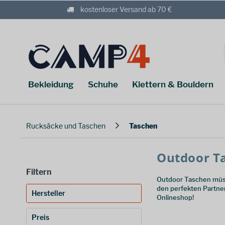
kostenloser Versand ab 70 €
Bekleidung
Schuhe
Klettern & Bouldern
Rucksäcke und Taschen
Taschen
Outdoor Ta
Filtern
Outdoor Taschen müss
den perfekten Partner
Hersteller
Onlineshop!
Aevor
(
17
)
Preis