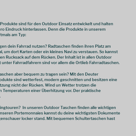
 Produkte sind für den Outdoor Einsatz entwickelt und halten
üro Eindruck hinterlassen. Denn die Produkte in unserem
ftmals am Typ:
gen dein Fahrrad nutzen? Radtaschen finden ihren Platz am
, um dort Karten oder ein kleines Navi zu verstauen. So kannst
nen Rucksack auf dem Rücken. Der Inhalt ist in allen Outdoor
unter Fahrradfahrern sind vor allem die Ortlieb Fahrradtaschen.
 Taschen aber bequem zu tragen sein? Mit den Deuter
dukte sind wetterfest, modern geschnitten und besitzen eine
zung nicht der Rücken. Wind un Wetter trotzen die
n Temperaturen einer Überhitzung vor. Der praktische
.
ngtouren? In unseren Outdoor Taschen finden alle wichtigen
In unseren Portemonnaies kannst du deine wichtigsten Dokumente
egenschauer locker stand. Mit bequemen Schultertaschen hast