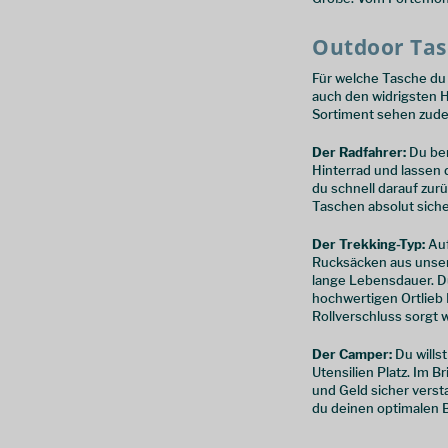
Outdoor Tas
Für welche Tasche du 
auch den widrigsten H
Sortiment sehen zudem
Der Radfahrer:
Du ben
Hinterrad und lassen 
du schnell darauf zur
Taschen absolut siche
Der Trekking-Typ:
Auf
Rucksäcken aus unser
lange Lebensdauer. D
hochwertigen Ortlieb
Rollverschluss sorgt w
Der Camper:
Du wills
Utensilien Platz. Im 
und Geld sicher verst
du deinen optimalen Be