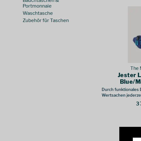
Bauchtaschen &
Paprcuts
(
4
)
Portmonnaie
Patagonia
(
8
)
Waschtasche
Sea to Summit
(
3
)
Zubehör für Taschen
Tatonka
(
23
)
The North Face
(
9
)
Ticket to the Moon
(
7
)
Trollkids
(
3
)
Vaude
(
3
)
The 
Jester 
Blue/M
Durch funktionales
Wertsachen jederzeit
3