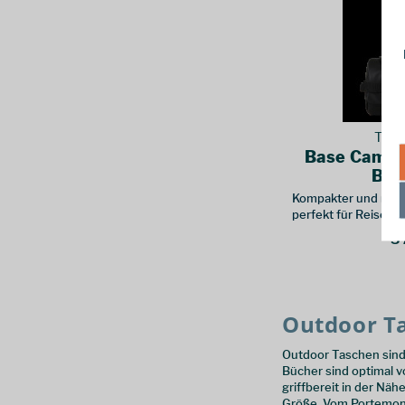
The 
Base Camp T
Bla
Kompakter und robus
perfekt für Reisen
den Alltag eignet
3
Outdoor T
Outdoor Taschen sind 
Bücher sind optimal 
griffbereit in der Nä
Größe. Vom Portemonna