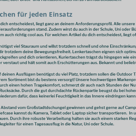
chen für jeden Einsatz
dich entscheidest, liegt ganz an deinem Anforderungsprofil. Alle unsere
erausforderungen stand. Zudem wirst du auch in der Schule, Uni oder B
 auch richtig cool aus. Für welchen Artikel du dich entscheidest, liegt o
ötigst viel Stauraum und willst trotzdem schnell und ohne Einschränkun
dir trotzdem deine Bewegungsfreiheit. Lenkertaschen eignen sich optimal
ückgreifen und dich orientieren, Kuriertaschen trägst du hingegen wie ei
r verstaut und hält somit auch Erschütterungen aus. Bekannt und beliebt 
 deinen Ausflügen benötigst du viel Platz, trotzdem sollen die Outdoor
em Sortiment bist du bestens versorgt! Unsere hochwertigen Markenpro
urch einen hohen Tragekomfort, schmerzt dir auch nach Stunden der Nut
 Rucksäcke. Durch die gut durchdachte Rückenpartie beugst du bei hohe
iederum dafür, dass keinerlei Feuchtigkeit in das Innere eindringen kann
t Abstand vom Großstadtdschungel gewinnen und gehst gerne auf Campi
Briefcase kannst du Kamera, Tablet oder Laptop sicher transportieren. 
auen. Durch ihre robuste Verarbeitung halten sie auch einem starken R
gleiter für einen Tagesausflug in die Natur, Uni oder Schule.