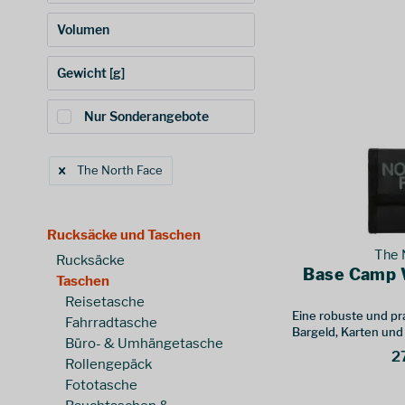
Arc'teryx
(
6
)
Volumen
Bach
(
1
)
1,20 €
360,00 €
von
bis
CAMP4
(
1
)
Gewicht [g]
Chrome
(
9
)
0 l
120 l
von
bis
Cocoon
(
5
)
Nur Sonderangebote
Coghlans
(
1
)
20 g
3500 g
von
bis
Deuter
(
12
)
The North Face
Eagle Creek
(
12
)
Ethnotek
(
21
)
Extremtextil
(
1
)
Rucksäcke und Taschen
Fidlock
(
2
)
The 
Rucksäcke
Fjällräven
(
9
)
Base Camp 
Taschen
Matador
(
1
)
Reisetasche
Mystery Ranch
(
1
)
Eine robuste und pr
Fahrradtasche
Bargeld, Karten und
Ortlieb
(
128
)
Büro- & Umhängetasche
verstauen
2
Osprey
(
9
)
Rollengepäck
Otinga
(
1
)
Fototasche