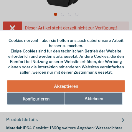
Dieser Artikel steht derzeit nicht zur Verfügung!
185,00 € *
Cookies nerven! – aber sie helfen uns auch dabei unsere Arbeit
besser zu machen.
inkl. MwSt.
/ Versandkostenfrei!
Einige Cookies sind für den technischen Betrieb der Website
erforderlich und werden stets gesetzt. Andere Cookies, die den
Merken
Komfort bei Nutzung unserer Website erhöhen, der Werbung
dienen oder die Interaktion mit anderen Websites vereinfachen
sollen, werden nur mit deiner Zustimmung gesetzt.
Hersteller-Nr.:
F7717
Akzeptieren
Beschreibung
Ablehnen
Konfigurieren
Mit dem Vario PS von Ortlieb kommt ein Rucksack-
Fahrradtaschen Hybrid der Extraklasse ans Rad...
mehr
Produktdetails
Material: IP64 Gewicht: 1360g weitere Angaben: Wasserdichter