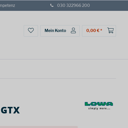
ompetenz
030 322966 200
Mein Konto
0,00 € *
 GTX