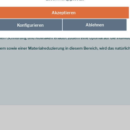
Akzeptieren
Ablehnen
Konfigurieren
eiterhin die griffige Vibram Apptrail II Laufsohle, wurde aber in einig
hützt zuverlässig vor Wasser bei guter Atmungsaktivität. Darüber hina
n-Schnürung und Rollhaken erlaubt zudem eine optimal auf die individ
 sowie einer Materialreduzierung in diesem Bereich, wird das natürlic