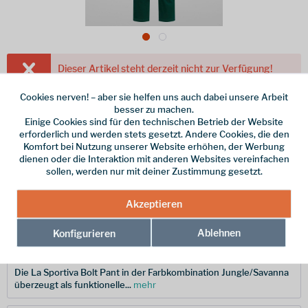
Dieser Artikel steht derzeit nicht zur Verfügung!
100,00 € *
Cookies nerven! – aber sie helfen uns auch dabei unsere Arbeit
besser zu machen.
inkl. MwSt.
/ Versandkostenfrei!
Einige Cookies sind für den technischen Betrieb der Website
erforderlich und werden stets gesetzt. Andere Cookies, die den
Größe
Komfort bei Nutzung unserer Website erhöhen, der Werbung
dienen oder die Interaktion mit anderen Websites vereinfachen
sollen, werden nur mit deiner Zustimmung gesetzt.
Merken
Akzeptieren
Hersteller-Nr.:
ZACP072E21E32-L
Ablehnen
Konfigurieren
Beschreibung
Die La Sportiva Bolt Pant in der Farbkombination Jungle/Savanna
überzeugt als funktionelle...
mehr