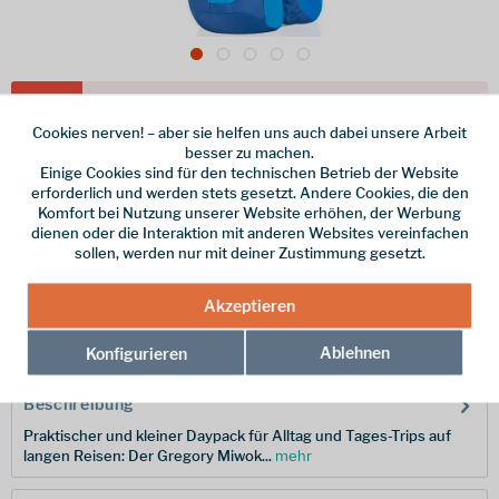
Dieser Artikel steht derzeit nicht zur Verfügung!
Cookies nerven! – aber sie helfen uns auch dabei unsere Arbeit
100,00 € *
besser zu machen.
Einige Cookies sind für den technischen Betrieb der Website
inkl. MwSt.
/ Versandkostenfrei!
erforderlich und werden stets gesetzt. Andere Cookies, die den
Komfort bei Nutzung unserer Website erhöhen, der Werbung
Farbe
dienen oder die Interaktion mit anderen Websites vereinfachen
sollen, werden nur mit deiner Zustimmung gesetzt.
Merken
Akzeptieren
Hersteller-Nr.:
111479-0602
Ablehnen
Konfigurieren
Beschreibung
Praktischer und kleiner Daypack für Alltag und Tages-Trips auf
langen Reisen: Der Gregory Miwok...
mehr