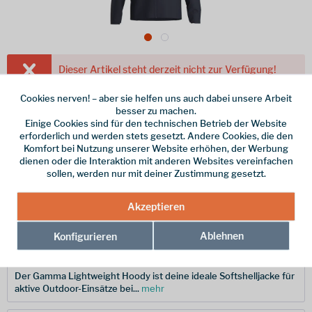
Dieser Artikel steht derzeit nicht zur Verfügung!
260,00 € *
Cookies nerven! – aber sie helfen uns auch dabei unsere Arbeit
besser zu machen.
inkl. MwSt.
/ Versandkostenfrei!
Einige Cookies sind für den technischen Betrieb der Website
erforderlich und werden stets gesetzt. Andere Cookies, die den
Größe
Komfort bei Nutzung unserer Website erhöhen, der Werbung
dienen oder die Interaktion mit anderen Websites vereinfachen
sollen, werden nur mit deiner Zustimmung gesetzt.
Merken
Akzeptieren
Hersteller-Nr.:
X000010606002-S
Ablehnen
Konfigurieren
Beschreibung
Der Gamma Lightweight Hoody ist deine ideale Softshelljacke für
aktive Outdoor-Einsätze bei...
mehr