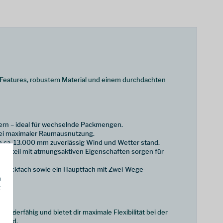
en Features, robustem Material und einem durchdachten
tern – ideal für wechselnde Packmengen.
 bei maximaler Raumausnutzung.
on ca. 13.000 mm zuverlässig Wind und Wetter stand.
ckenteil mit atmungsaktiven Eigenschaften sorgen für
tes Rückfach sowie ein Hauptfach mit Zwei-Wege-
h
g
pazierfähig und bietet dir maximale Flexibilität bei der
stand.