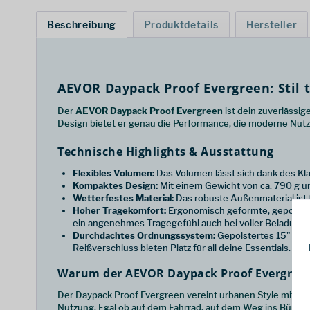
Beschreibung
Produktdetails
Hersteller
AEVOR Daypack Proof Evergreen: Stil t
Der
AEVOR Daypack Proof Evergreen
ist dein zuverlässig
Design bietet er genau die Performance, die moderne Nut
Technische Highlights & Ausstattung
Flexibles Volumen:
Das Volumen lässt sich dank des Kl
Kompaktes Design:
Mit einem Gewicht von ca. 790 g u
Wetterfestes Material:
Das robuste Außenmaterial ist 
Hoher Tragekomfort:
Ergonomisch geformte, gepolstert
ein angenehmes Tragegefühl auch bei voller Beladung.
Durchdachtes Ordnungssystem:
Gepolstertes 15" Lapt
Reißverschluss bieten Platz für all deine Essentials.
Warum der AEVOR Daypack Proof Evergreen d
Der Daypack Proof Evergreen vereint urbanen Style mit techn
Nutzung. Egal ob auf dem Fahrrad, auf dem Weg ins Büro ode