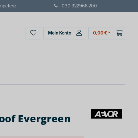
ompetenz
030 322966 200
Mein Konto
0,00 € *
oof Evergreen