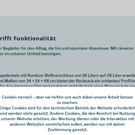
rifft Funktionalität
er Begleiter für den Alltag, die Uni und spontane Abenteuer. Mit clever
zer im urbanen Umfeld benötigen.
appdeckels mit Rundum-Reißverschluss von 18 Litern auf 28 Liter erwei
nd Maßen von 34 × 14 × 48 cm bietet der Rucksack ein schlankes Profil
für den intensiven Einsatz konzipiert und hält dank einer Wassersäule v
e Schultergurte, ein verstellbarer Brustgurt sowie ein gepolstertes Rü
Cookies nerven! – aber sie helfen uns auch dabei unsere Arbeit besser
zu machen.
opfach (ca. 34 × 23 × 2 cm), eine zusätzliche Fronttasche, ein versteck
Einige Cookies sind für den technischen Betrieb der Website erforderlic
und werden stets gesetzt. Andere Cookies, die den Komfort bei Nutzun
ein idealer Begleiter ist
unserer Website erhöhen, der Werbung dienen oder die Interaktion mit
anderen Websites vereinfachen sollen, werden nur mit deiner
ischer Outdoor-Tauglichkeit. Er schützt deine Elektronik, ist äußerst stra
Zustimmung gesetzt.
r bei einem Kurztrip – dieser Rucksack hält deiner täglichen Belastung 