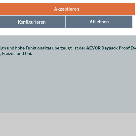
Akzeptieren
zeitloses Grün. Der Look ist clean, modern und vielseitig kombinierbar. Da
Ablehnen
Konfigurieren
he Vorteile verzichten zu wollen.
gn und hohe Funktionalität überzeugt, ist der
AEVOR Daypack Proof Ev
 Freizeit und Uni.