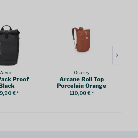
Aevor
Osprey
Pack Proof
Arcane Roll Top
B
Black
Porcelain Orange
Heather
9,90 € *
110,00 € *