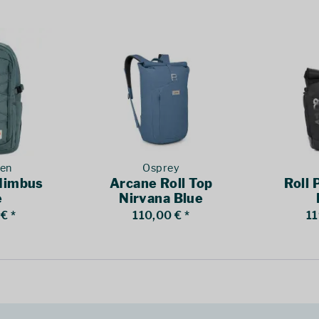
ven
Osprey
Nimbus
Arcane Roll Top
Roll 
e
Nirvana Blue
€ *
110,00 € *
11